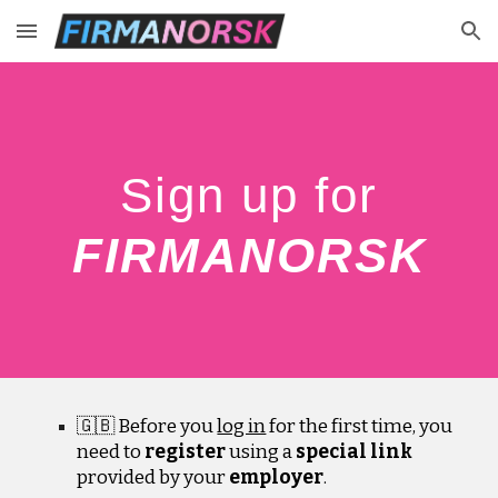
Skip to main content
Skip to navigation
Sign up for
FIRMANORSK
🇬🇧 Before you
log in
for the first time, you
need to
register
using a
special link
provided by your
employer
.